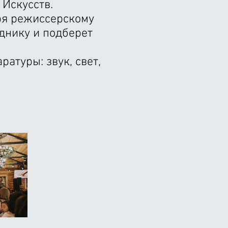
 Искусств.
ря режиссерскому
днику и подберет
атуры: звук, свет,