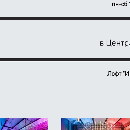
пн-сб 
в Центр
Лофт "
И