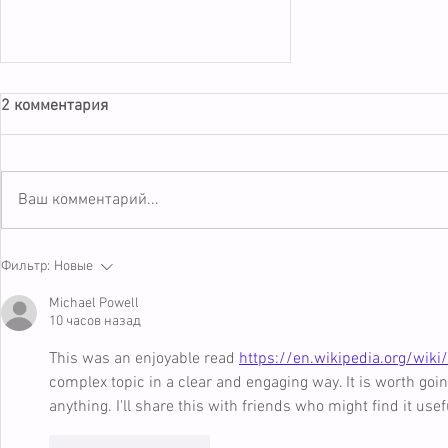
2 комментария
Ваш комментарий...
Список театров Санкт-
Фильтр:
Новые
Петербурга
Michael Powell
10 часов назад
This was an enjoyable read 
https://en.wikipedia.org/wik
complex topic in a clear and engaging way. It is worth goi
anything. I'll share this with friends who might find it usef
Лайк
Ответить